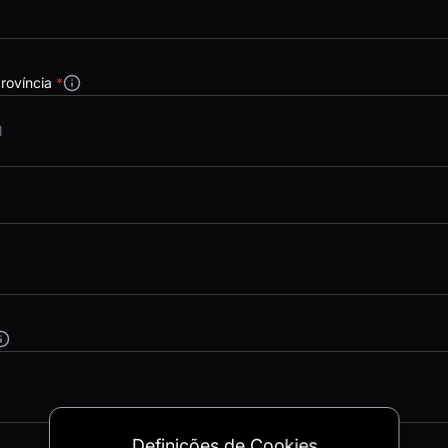
província
*
Definições de Cookies