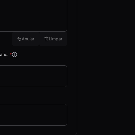
Anular
Limpar
ário.
*